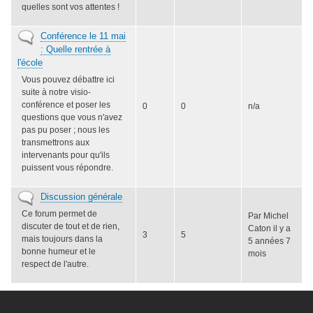
quelles sont vos attentes !
Aucun
Conférence le 11 mai
nouveau
: Quelle rentrée à
message
l'école
Vous pouvez débattre ici
suite à notre visio-
conférence et poser les
0
0
n/a
questions que vous n'avez
pas pu poser ; nous les
transmettrons aux
intervenants pour qu'ils
puissent vous répondre.
Aucun
Discussion générale
nouveau
Ce forum permet de
Par
Michel
message
discuter de tout et de rien,
Caton
il y a
3
5
mais toujours dans la
5 années 7
bonne humeur et le
mois
respect de l'autre.