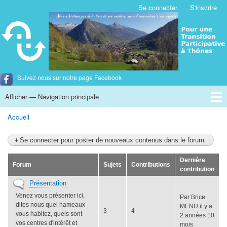
Aller
Se connecter
S'inscrire
Menu
au
du
contenu
compte
principal
de
l'utilisateur
Suivez nous sur notre page Facebook
Afficher — Navigation principale
Navigation
principale
Accueil
Accueil
Nos valeurs
Nos Intentions
Les gazette de nos élus
Ils nous inspirent
Forum
Contact
Fil
d'Ariane
Se connecter pour poster de nouveaux contenus dans le forum.
Dernière
Forum
Sujets
Contributions
contribution
Aucun
Présentation
nouveau
Venez vous présenter ici,
Par
Brice
message
dites nous quel hameaux
MENU
il y a
3
4
vous habitez, quels sont
2 années 10
vos centres d'intérêt et
mois